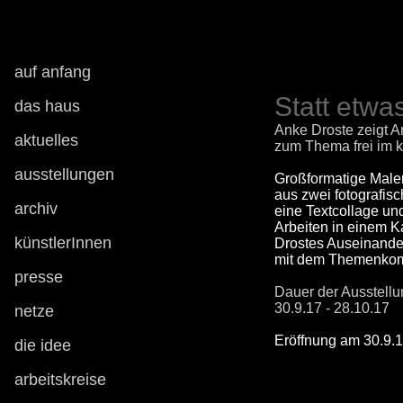
auf anfang
Statt etwa
das haus
Anke Droste zeigt A
aktuelles
zum Thema
frei
im k
ausstellungen
Großformatige Maler
aus zwei fotografis
archiv
eine Textcollage un
Arbeiten in einem K
künstlerInnen
Drostes Auseinande
mit dem Themenkomp
presse
Dauer der Ausstellu
30.9.17 - 28.10.17
netze
Eröffnung am 30.9.1
die idee
arbeitskreise